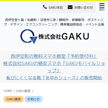
GAKU本社
お問い合わせ
西伊豆堂ヶ島 / 松崎町 / 沼津市三津 / 静岡市 - 新聞販売・ポスティン
グ・デザイン・エアコンクリーニング・携帯電話取扱店・イベント企画
西伊豆町の無料スマホ教室『予約受付中』
株式会社GAKUの格安スマホ『GAKUモバイルショ
ップ』
転びにくくなる靴『あゆみシューズ』の販売開始
HOME
>
GAKU通信
>
GAKU通信
お知らせ